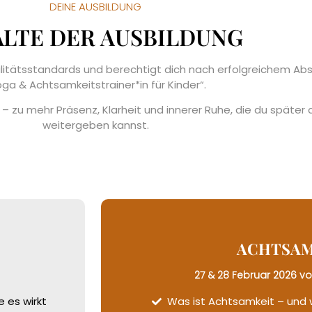
DEINE AUSBILDUNG
ALTE DER AUSBILDUNG
itätsstandards und berechtigt dich nach erfolgreichem Absc
oga & Achtsamkeitstrainer*in für Kinder“
.
– zu mehr Präsenz, Klarheit und innerer Ruhe, die du später 
weitergeben kannst.
ACHTSAM
27 & 28 Februar 2026 von
 es wirkt
Was ist Achtsamkeit – und w