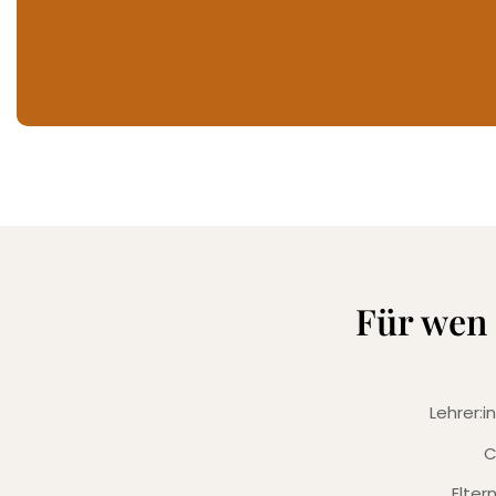
Für wen 
Lehrer:
C
Elter