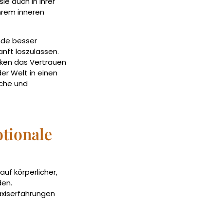
sie auch in ihrer
hrem inneren
nde besser
ft loszulassen.
ärken das Vertrauen
der Welt in einen
iche und
tionale
auf körperlicher,
den.
axiserfahrungen