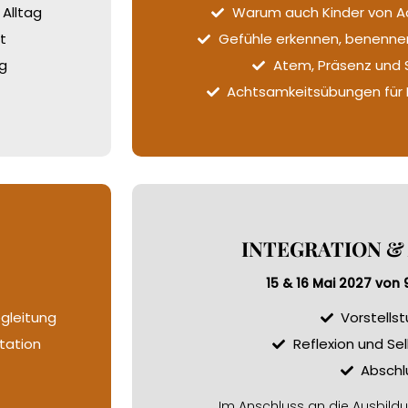
 Alltag
Warum auch Kinder von Ac
t
Gefühle erkennen, benennen
g
Atem, Präsenz und 
Achtsamkeitsübungen für 
INTEGRATION &
15 & 16 Mai 2027 von 9
egleitung
Vorstells
tation
Reflexion und Se
Abschl
Im Anschluss an die Ausbild