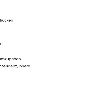
drücken
en
r umzugehen
ntelligenz, innere