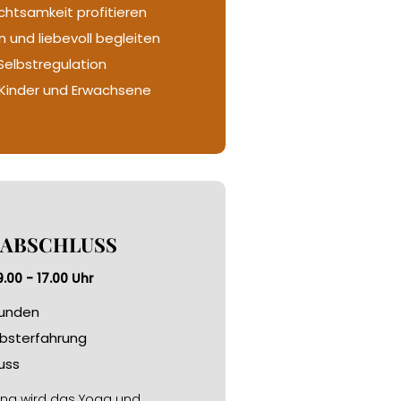
htsamkeit profitieren
 und liebevoll begleiten
Selbstregulation
Kinder und Erwachsene
 ABSCHLUSS
.00 - 17.00 Uhr
tunden
lbsterfahrung
uss
ung wird das Yoga und